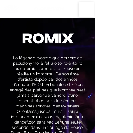
La légende raconte que derrière ce
pseudonyme, à l’allure terre-à-terre
aux premiers abords, se trouve en
réalité un immortel. De son âme
d’artiste dopée par des années
d’écoute d’EDM en boucle est né un
enragé des platines que Morphée n’est
jamais parvenu à vaincre. D’une
concentration rare derrière ces
machines sonores, des Pyrénées
Orientales jusqu’à Tours, il saura
implacablement vous maintenir sur le
dancefloor, sans vaciller une seule
seconde, dans un florilège de House,
Disco, Funk, Tech House, Techno, mais