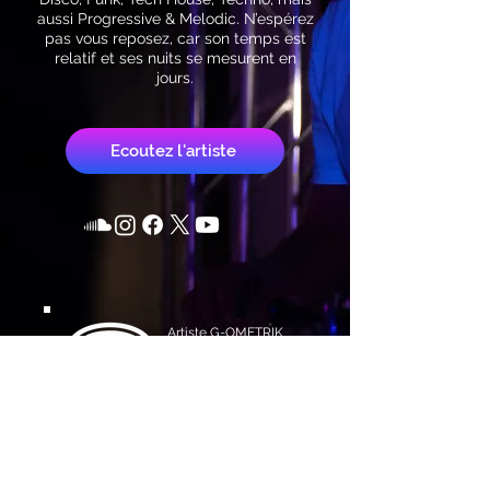
aussi Progressive & Melodic. N’espérez
pas vous reposez, car son temps est
relatif et ses nuits se mesurent en
jours.
Ecoutez l'artiste
Artiste
G-OMETRIK